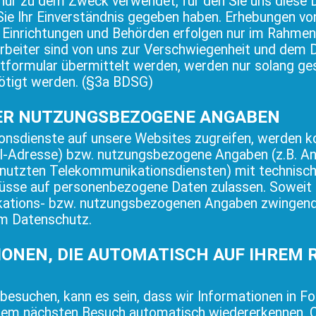
nur zu dem Zweck verwendet, für den Sie uns diese 
ie Ihr Einverständnis gegeben haben. Erhebungen vo
e Einrichtungen und Behörden erfolgen nur im Rahmen
rbeiter sind von uns zur Verschwiegenheit und dem D
tformular übermittelt werden, werden nur solang gesp
nötigt werden. (§3a BDSG)
ER NUTZUNGSBEZOGENE ANGABEN
onsdienste auf unsere Websites zugreifen, werden
oll-Adresse) bzw. nutzungsbezogene Angaben (z.B. A
enutzten Telekommunikationsdiensten) mit technisch
lüsse auf personenbezogene Daten zulassen. Soweit 
tions- bzw. nutzungsbezogenen Angaben zwingend n
um Datenschutz.
IONEN, DIE AUTOMATISCH AUF IHREM
besuchen, kann es sein, dass wir Informationen in F
Ihrem nächsten Besuch automatisch wiedererkennen. C