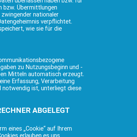
Daten überlassen haben bzw. für
n bzw. Übermittlungen
 zwingender nationaler
atengeheimnis verpflichtet.
eichert, wie sie für die
 kommunikationsbezogene
ngaben zu Nutzungsbeginn und -
en Mitteln automatisch erzeugt.
eine Erfassung, Verarbeitung
otwendig ist, unterliegt diese
 RECHNER ABGELEGT
orm eines „Cookie“ auf Ihrem
ookies erlauben es uns