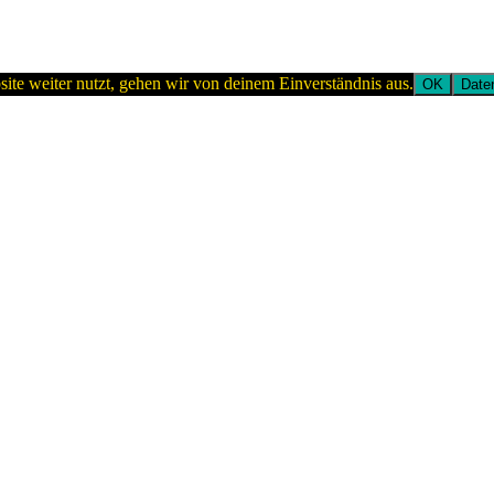
ite weiter nutzt, gehen wir von deinem Einverständnis aus.
OK
Date